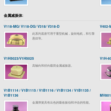
金属减振体:
V118-MG/ V118-DG/ V318/ V318-D
V402-
此系列底座可用于重型机械，旋转电机，和引擎
悬挂等。
V1H5023/V1H5025
V1H-6
高轴向和径向载荷金属减振器。
V1B1114 / V1B1115 / V1B1116 / V1B1134 / V1B1135 /
V1B1136
MV801
金属弹簧具有出色的吸收振动和冲击的性能。