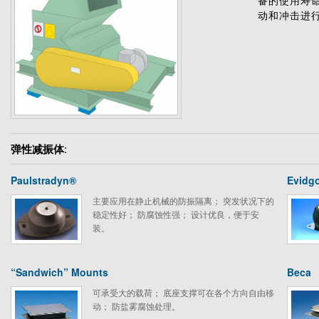
备的使用寿
动和冲击进
弹性减振体:
Paulstradyn®
Evidg
主要应用在静止机械的防振隔离； 突发状况下的
稳定性好； 防腐蚀性强； 设计优良，便于安
装。
“Sandwich” Mounts
Beca
可承受大的载荷； 底座支撑可在各个方向自由移
动； 防盐雾腐蚀处理。